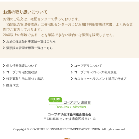
お酒の取り扱いについて
お酒のご注文は、宅配センターで承っております。
「酒類販売管理者標識」は各宅配センターおよびお届け明細書兼請求書、よくある質
問でご案内しております。
20歳以上の年齢であることを確認できない場合には酒類を販売しません。
お酒の注文受付事業所一覧はこちら
酒類販売管理者標識一覧はこちら
個人情報保護について
コープデリについて
コープデリ宅配規程類
コープデリ eフレンズ利用規程
特定商取引法に基づく表記
カスタマーハラスメント対応の考え方
推奨環境
コープデリ生活協同組合連合会
〒336-8526 さいたま市南区根岸1-4-13
Copyright © CO-OPDELI CONSUMERS’CO-OPERATIVE UNION. All rights reserved.