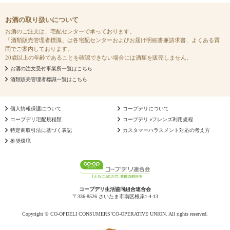
お酒の取り扱いについて
お酒のご注文は、宅配センターで承っております。
「酒類販売管理者標識」は各宅配センターおよびお届け明細書兼請求書、よくある質
問でご案内しております。
20歳以上の年齢であることを確認できない場合には酒類を販売しません。
お酒の注文受付事業所一覧はこちら
酒類販売管理者標識一覧はこちら
個人情報保護について
コープデリについて
コープデリ宅配規程類
コープデリ eフレンズ利用規程
特定商取引法に基づく表記
カスタマーハラスメント対応の考え方
推奨環境
コープデリ生活協同組合連合会
〒336-8526 さいたま市南区根岸1-4-13
Copyright © CO-OPDELI CONSUMERS’CO-OPERATIVE UNION. All rights reserved.