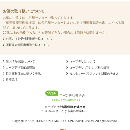
お酒の取り扱いについて
お酒のご注文は、宅配センターで承っております。
「酒類販売管理者標識」は各宅配センターおよびお届け明細書兼請求書、よくある質
問でご案内しております。
20歳以上の年齢であることを確認できない場合には酒類を販売しません。
お酒の注文受付事業所一覧はこちら
酒類販売管理者標識一覧はこちら
個人情報保護について
コープデリについて
コープデリ宅配規程類
コープデリ eフレンズ利用規程
特定商取引法に基づく表記
カスタマーハラスメント対応の考え方
推奨環境
コープデリ生活協同組合連合会
〒336-8526 さいたま市南区根岸1-4-13
Copyright © CO-OPDELI CONSUMERS’CO-OPERATIVE UNION. All rights reserved.