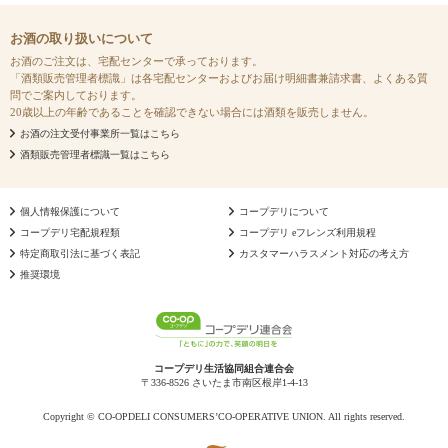
お酒の取り扱いについて
お酒のご注文は、宅配センターで承っております。
「酒類販売管理者標識」は各宅配センターおよびお届け明細書兼請求書、よくある質
問でご案内しております。
20歳以上の年齢であることを確認できない場合には酒類を販売しません。
お酒の注文受付事業所一覧はこちら
酒類販売管理者標識一覧はこちら
個人情報保護について
コープデリについて
コープデリ宅配規程類
コープデリ eフレンズ利用規程
特定商取引法に基づく表記
カスタマーハラスメント対応の考え方
推奨環境
コープデリ生活協同組合連合会
〒336-8526 さいたま市南区根岸1-4-13
Copyright © CO-OPDELI CONSUMERS’CO-OPERATIVE UNION. All rights reserved.