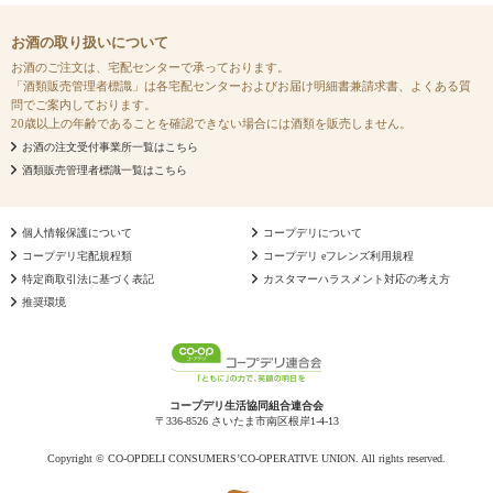
お酒の取り扱いについて
お酒のご注文は、宅配センターで承っております。
「酒類販売管理者標識」は各宅配センターおよびお届け明細書兼請求書、よくある質
問でご案内しております。
20歳以上の年齢であることを確認できない場合には酒類を販売しません。
お酒の注文受付事業所一覧はこちら
酒類販売管理者標識一覧はこちら
個人情報保護について
コープデリについて
コープデリ宅配規程類
コープデリ eフレンズ利用規程
特定商取引法に基づく表記
カスタマーハラスメント対応の考え方
推奨環境
コープデリ生活協同組合連合会
〒336-8526 さいたま市南区根岸1-4-13
Copyright © CO-OPDELI CONSUMERS’CO-OPERATIVE UNION. All rights reserved.