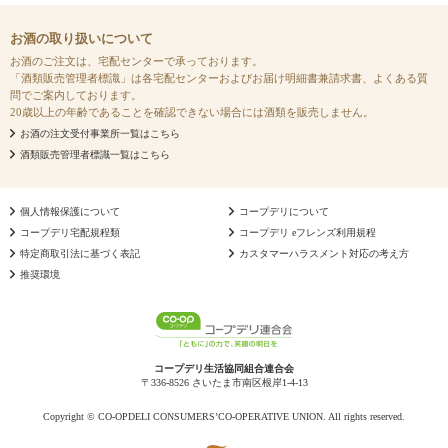
お酒の取り扱いについて
お酒のご注文は、宅配センターで承っております。
「酒類販売管理者標識」は各宅配センターおよびお届け明細書兼請求書、よくある質
問でご案内しております。
20歳以上の年齢であることを確認できない場合には酒類を販売しません。
お酒の注文受付事業所一覧はこちら
酒類販売管理者標識一覧はこちら
個人情報保護について
コープデリについて
コープデリ宅配規程類
コープデリ eフレンズ利用規程
特定商取引法に基づく表記
カスタマーハラスメント対応の考え方
推奨環境
コープデリ生活協同組合連合会
〒336-8526 さいたま市南区根岸1-4-13
Copyright © CO-OPDELI CONSUMERS’CO-OPERATIVE UNION. All rights reserved.