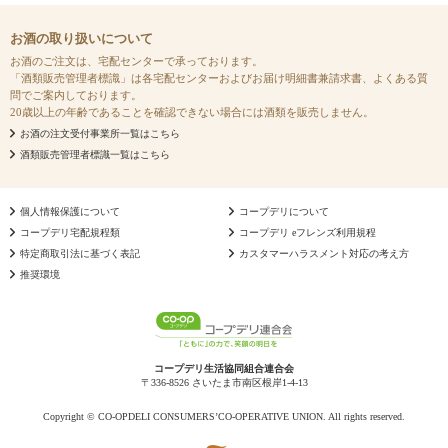
お酒の取り扱いについて
お酒のご注文は、宅配センターで承っております。
「酒類販売管理者標識」は各宅配センターおよびお届け明細書兼請求書、よくある質
問でご案内しております。
20歳以上の年齢であることを確認できない場合には酒類を販売しません。
お酒の注文受付事業所一覧はこちら
酒類販売管理者標識一覧はこちら
個人情報保護について
コープデリについて
コープデリ宅配規程類
コープデリ eフレンズ利用規程
特定商取引法に基づく表記
カスタマーハラスメント対応の考え方
推奨環境
コープデリ生活協同組合連合会
〒336-8526 さいたま市南区根岸1-4-13
Copyright © CO-OPDELI CONSUMERS’CO-OPERATIVE UNION. All rights reserved.