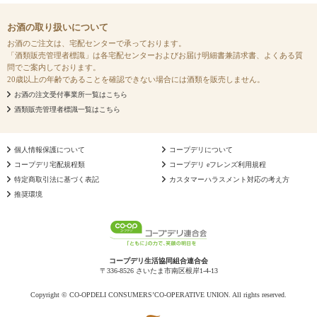
お酒の取り扱いについて
お酒のご注文は、宅配センターで承っております。
「酒類販売管理者標識」は各宅配センターおよびお届け明細書兼請求書、よくある質
問でご案内しております。
20歳以上の年齢であることを確認できない場合には酒類を販売しません。
お酒の注文受付事業所一覧はこちら
酒類販売管理者標識一覧はこちら
個人情報保護について
コープデリについて
コープデリ宅配規程類
コープデリ eフレンズ利用規程
特定商取引法に基づく表記
カスタマーハラスメント対応の考え方
推奨環境
コープデリ生活協同組合連合会
〒336-8526 さいたま市南区根岸1-4-13
Copyright © CO-OPDELI CONSUMERS’CO-OPERATIVE UNION. All rights reserved.