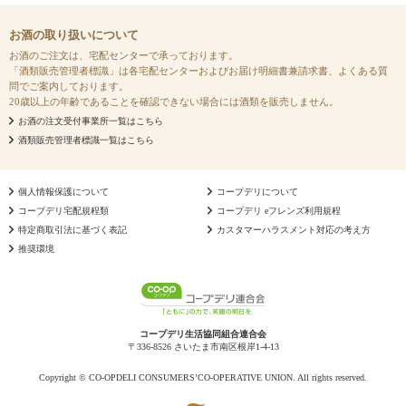
お酒の取り扱いについて
お酒のご注文は、宅配センターで承っております。
「酒類販売管理者標識」は各宅配センターおよびお届け明細書兼請求書、よくある質
問でご案内しております。
20歳以上の年齢であることを確認できない場合には酒類を販売しません。
お酒の注文受付事業所一覧はこちら
酒類販売管理者標識一覧はこちら
個人情報保護について
コープデリについて
コープデリ宅配規程類
コープデリ eフレンズ利用規程
特定商取引法に基づく表記
カスタマーハラスメント対応の考え方
推奨環境
コープデリ生活協同組合連合会
〒336-8526 さいたま市南区根岸1-4-13
Copyright © CO-OPDELI CONSUMERS’CO-OPERATIVE UNION. All rights reserved.