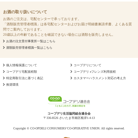
お酒の取り扱いについて
お酒のご注文は、宅配センターで承っております。
「酒類販売管理者標識」は各宅配センターおよびお届け明細書兼請求書、よくある質
問でご案内しております。
20歳以上の年齢であることを確認できない場合には酒類を販売しません。
お酒の注文受付事業所一覧はこちら
酒類販売管理者標識一覧はこちら
個人情報保護について
コープデリについて
コープデリ宅配規程類
コープデリ eフレンズ利用規程
特定商取引法に基づく表記
カスタマーハラスメント対応の考え方
推奨環境
コープデリ生活協同組合連合会
〒336-8526 さいたま市南区根岸1-4-13
Copyright © CO-OPDELI CONSUMERS’CO-OPERATIVE UNION. All rights reserved.