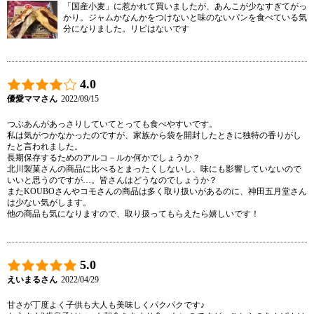
「国産小麦」に惹かれて買いましたが、あんこが少なすぎてがっ
かり。ジャムかなんかをつけないと味のないパンを食べている気
分になりました。リピはないです
4.0
優愛ママさん
2022/09/15
つぶあんがあっさりしていてとっても食べやすいです。

私は気がつかなかったのですが、家族から袋を開封したときに独特の香りがし
たと言われました。

長期保存するためのアルコ－ルか何かでしょうか？

北川製菓さんの商品に比べるとまったくしないし、味にも影響していないので
いいと思うのですが…。皆さんはどうなのでしょうか？

またKOUBOさんやコモさんの商品は多く取り扱いがあるのに、神田五月堂さん
は少ない気がします。

他の商品も気になりますので、取り扱ってもらえたら嬉しいです！
5.0
えいまるさん
2022/04/29
甘さが丁度よく子供も大人も美味しくパクパクです♪
