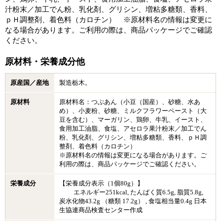
汁粉末／加工でん粉、乳化剤、グリシン、増粘多糖類、香料、
ｐＨ調整剤、着色料（カロチン） ※原材料名の情報は変更に
なる場合があります。ご利用の際は、商品パッケージでご確認
ください。
原材料・栄養成分他
原産国／産地
製造栃木。
原材料
原材料名：つぶあん（小豆（国産）、砂糖、水あ
め）、小麦粉、砂糖、ミルクフラワーペースト（大
豆を含む）、マーガリン、鶏卵、牛乳、イースト、
食用加工油脂、食塩、アセロラ果汁粉末／加工でん
粉、乳化剤、グリシン、増粘多糖類、香料、ｐＨ調
整剤、着色料（カロチン）
※原材料名の情報は変更になる場合があります。ご
利用の際は、商品パッケージでご確認ください。
栄養成分
【栄養成分表示（1個80g）】
エネルギー251kcal, たんぱく質6.5g, 脂質5.8g,
炭水化物43.2g （糖類 17.2g） , 食塩相当量0.4g 日本
生協連商品検査センター作成