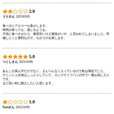
2.0
うりさん
2025/03/05
食べるとアルコール臭がします。

時間が経っても、感じるような。

子供に食べさせたら、最初甘いけど後味がいや、と言われてしまいました。常
備しとくと便利なので、ちがうのを探します。
5.0
つくしさん
2023/10/06
あんこが真ん中だけでなく、まんべんなく入っているので私は満足でした。

デニッシュ生地もしっとりしていて、ロングライフパンの中で一番お気に入り
です。

また安い時に購入したいと思います。
1.0
Noriさん
2022/10/09