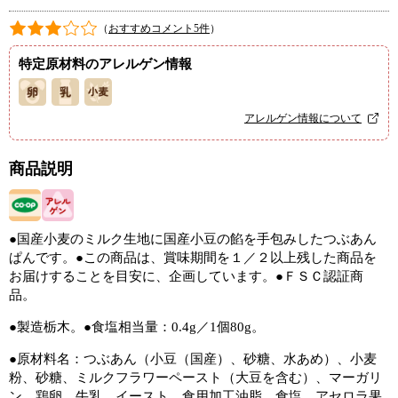
（
おすすめコメント5件
）
特定原材料のアレルゲン情報
アレルゲン情報について
商品説明
●国産小麦のミルク生地に国産小豆の餡を手包みしたつぶあん
ぱんです。●この商品は、賞味期間を１／２以上残した商品を
お届けすることを目安に、企画しています。●ＦＳＣ認証商
品。
●製造栃木。●食塩相当量：0.4g／1個80g。
●原材料名：つぶあん（小豆（国産）、砂糖、水あめ）、小麦
粉、砂糖、ミルクフラワーペースト（大豆を含む）、マーガリ
ン、鶏卵、牛乳、イースト、食用加工油脂、食塩、アセロラ果