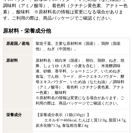
調味料（アミノ酸等）、着色料（クチナシ黄色素、アナトー色
素）、酸味料 ※原材料名の情報は変更になる場合がありま
す。ご利用の際は、商品パッケージでご確認ください。
原材料・栄養成分他
原産国／産地
製造千葉。主要な原材料米（国産）、鶏卵（国産
他）、ねぎ（中国他）。
原材料
原材料名：精白米（国産）、卵白、鶏卵、ねぎ、焼
豚、しょうゆ（大豆・小麦を含む）、米発酵調味
液、砂糖、香辛料、ショートニング、いためねぎ、
食塩、でん粉、ラード、ポークエキスパウダー、酵
母エキスパウダー、いため油（なたね油）／調味料
（アミノ酸等）、着色料（クチナシ黄色素、アナト
ー色素）、酸味料
※原材料名の情報は変更になる場合があります。ご
利用の際は、商品パッケージでご確認ください。
栄養成分
【栄養成分表示（1袋(230g)）】
エネルギー466kcal, たんぱく質12.0g, 脂質14.7g,
炭水化物71.5g, 食塩相当量2.4g