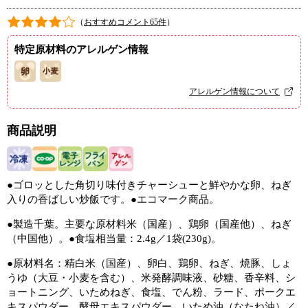
（
おすすめコメント65件
）
特定原材料のアレルゲン情報
アレルゲン情報について
商品説明
●ゴロッとした角切り味付きチャーシューと鮮やかな卵、ねぎ
入りの香ばしい炒飯です。●エコマーク商品。
●製造千葉。主要な原材料米（国産）、鶏卵（国産他）、ねぎ
（中国他）。●食塩相当量：2.4g／1袋(230g)。
●原材料名：精白米（国産）、卵白、鶏卵、ねぎ、焼豚、しょ
うゆ（大豆・小麦を含む）、米発酵調味液、砂糖、香辛料、シ
ョートニング、いためねぎ、食塩、でん粉、ラード、ポークエ
キスパウダー、酵母エキスパウダー、いため油（なたね油）／