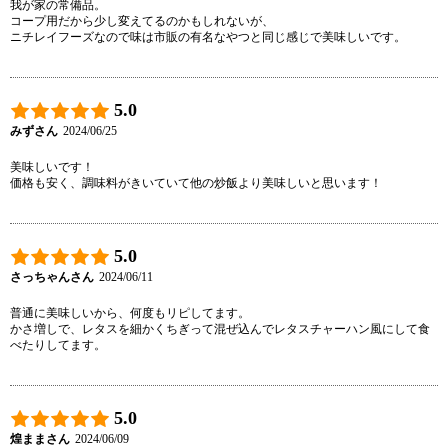
我が家の常備品。

コープ用だから少し変えてるのかもしれないが、

ニチレイフーズなので味は市販の有名なやつと同じ感じで美味しいです。
5.0
みずさん
2024/06/25
美味しいです！

価格も安く、調味料がきいていて他の炒飯より美味しいと思います！
5.0
さっちゃんさん
2024/06/11
普通に美味しいから、何度もリピしてます。

かさ増しで、レタスを細かくちぎって混ぜ込んでレタスチャーハン風にして食
べたりしてます。
5.0
煌ままさん
2024/06/09