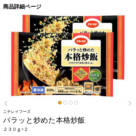
商品詳細ページ
閉じる
Next
ニチレイフーズ
パラッと炒めた本格炒飯
２３０ｇ×２