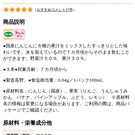
（
おすすめコメント17件
）
商品説明
●国産にんじんに６種の果汁をミックスしたすっきりとした味
わいです。水を加えているので７カ月頃からそのまま飲むこと
ができます。野菜汁５０％、果汁３０％。
●３本●対象月齢：７カ月頃から
●製造長野。●食塩相当量：0.04g／1パック100ml。
●原材料名：にんじん（国産）、果実（りんご、うんしゅうみ
かん、バナナ、パインアップル、ぶどう、レモン） ※原材料
名の情報は変更になる場合があります。ご利用の際は、商品パ
ッケージでご確認ください。
原材料・栄養成分他