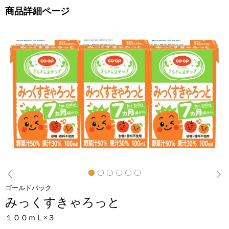
商品詳細ページ
閉じる
Next
ゴールドパック
みっくすきゃろっと
１００ｍＬ×３