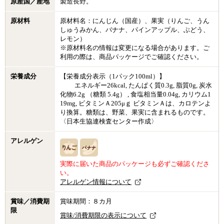
原産国／産地
製造長野。
原材料
原材料名：にんじん（国産）、果実（りんご、うん
しゅうみかん、バナナ、パインアップル、ぶどう、
レモン）
※原材料名の情報は変更になる場合があります。ご
利用の際は、商品パッケージでご確認ください。
栄養成分
【栄養成分表示（1パック100ml）】
エネルギー26kcal, たんぱく質0.3g, 脂質0g, 炭水
化物6.2g （糖類 5.4g） , 食塩相当量0.04g, カリウム1
19mg, ビタミンＡ205μｇ ビタミンＡは、カロテンよ
り換算。糖類は、野菜、果実に含まれるものです。
〈日本生協連検査センター作成〉
アレルゲン
実際に届いた商品のパッケージも必ずご確認くださ
い。
アレルゲン情報について
賞味／消費期
賞味期間：８カ月
限
賞味/消費期限の表示について