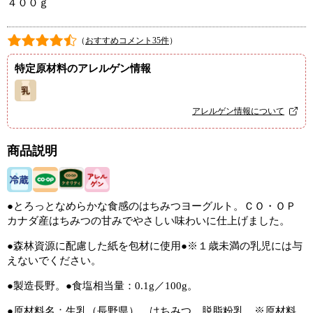
４００ｇ
（
おすすめコメント35件
）
特定原材料のアレルゲン情報
アレルゲン情報について
商品説明
●とろっとなめらかな食感のはちみつヨーグルト。ＣＯ・ＯＰ
カナダ産はちみつの甘みでやさしい味わいに仕上げました。
●森林資源に配慮した紙を包材に使用●※１歳未満の乳児には与
えないでください。
●製造長野。●食塩相当量：0.1g／100g。
●原材料名：生乳（長野県）、はちみつ、脱脂粉乳 ※原材料