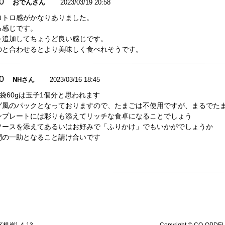
0
おでんさん
2023/03/19 20:58
トロ感がかなりありました。

感じです。

追加してちょうど良い感じです。

のと合わせるとより美味しく食べれそうです。
0
NHさん
2023/03/16 18:45
一袋60gは玉子1個分と思われます

グ風のパックとなっておりますので、たまごは不使用ですが、まるでた
ンプレートには彩りも添えてリッチな食卓になることでしょう

ソースを添えてあるいはお好みで「ふりかけ」でもいかがでしょうか

の一助となること請け合いです

根岸1-4-13
Copyright © CO-OPDEL