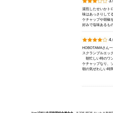
3.
湯煎したせいかトロ
味はあっさりしてる
ケチャップや胡椒を
好みで塩味あるも
4.
HOBOTAMAさん
スクランブルエッ
　朝忙しい時のワ
ケチャップなり、
朝の気ぜわしい時間
コープデリ生活協同組合連合会
〒336-8526 さいたま市南区