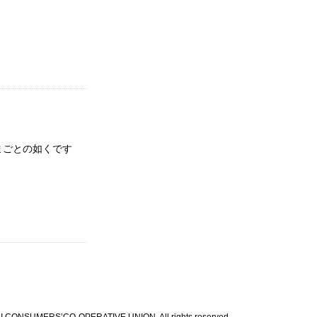
まごとの如くです　
I CONSUMERS’CO-OPERATIVE UNION. All rights reserved.