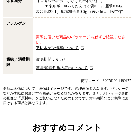
栄養成分
【栄養成分表示（小さじ約一杯(3g)）】
エネルギー9kcal, たんぱく質0.15g, 脂質0.04g,
炭水化物2.1g, 食塩相当量0.6g （表示値は目安です）
アレルゲン
実際に届いた商品のパッケージも必ずご確認くださ
い。
アレルゲン情報について
賞味／消費期
賞味期間：６カ月
限
賞味/消費期限の表示について
商品コード：P2676296-4490177
※商品画像について：画像はイメージです。調理画像を含みます。パッケージ
などが実際にお届けする商品と異なる場合があります。また、パッケージ裏面
の画像は「原材料」をご覧いただくためのものです。賞味期間などは実際にお
届けする商品と異なります。
おすすめコメント